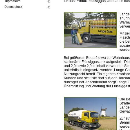
für das Produkt Flüssiggas, aber auch da
Impressum
Datenschutz
Lange 
Thürin
Warmwa
verwen
Mit se
Flasch
die be
spezie
werden
Bei größerem Bedarf, etwa zur Wohnhaus
stationärer Flüssiggastank aufgestellt. D
und 2,0 sowie 2,9 to Inhalt verwendet. Si
unterirdisch eingesetzt werden. Lange Gas 
Nutzungrecht bereit. Ein eigenes Kranfahr
Kunden und stellt sie dort auf; der Haus
durchgeführt. Anschließend sorgt Lange Ga
Überprüfung und Wartung der Flüssiggast
Die Be
Straß
Lange 
Gewäch
Zur zu
Bennin
werden