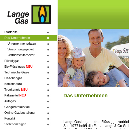
Startseite
Das Unternehmen
Unternehmensdaten
Versorgungsgebiet
Vertriebsmitarbeiter
Flüssiggas
Bio-Flüssiggas
NEU
Technische Gase
Flaschengas
Kohlensäure
Trockeneis
NEU
Das Unternehmen
Kältemittel
NEU
Autogas
Gasgeräteservice
Online-Gasbestellung
Kontakt
Lange Gas begann den Flüssiggasvertrieb
Stellenanzeigen
Seit 1977 heißt die Firma Lange & Co Gm