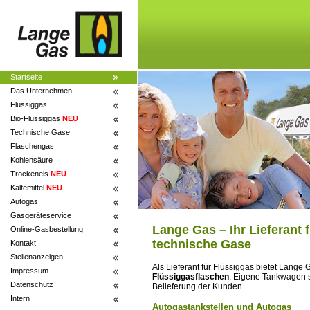
Startseite
Das Unternehmen
Flüssiggas
Bio-Flüssiggas
NEU
Technische Gase
Flaschengas
Kohlensäure
Trockeneis
NEU
Kältemittel
NEU
Autogas
Gasgeräteservice
Lange Gas – Ihr Lieferant 
Online-Gasbestellung
technische Gase
Kontakt
Stellenanzeigen
Als Lieferant für Flüssiggas bietet Lange
Impressum
Flüssiggasflaschen
. Eigene Tankwagen s
Datenschutz
Belieferung der Kunden.
Intern
Autogastankstellen und Autogas