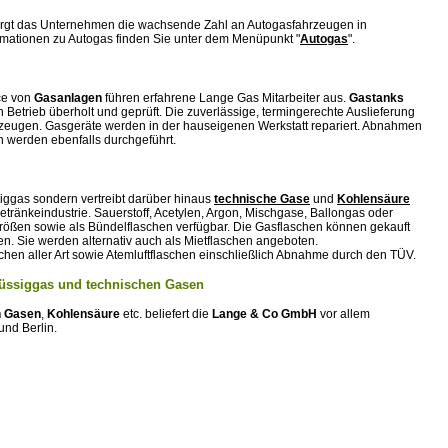
sorgt das Unternehmen die wachsende Zahl an Autogasfahrzeugen in
rmationen zu Autogas finden Sie unter dem Menüpunkt "
Autogas
".
ice von
Gasanlagen
führen erfahrene Lange Gas Mitarbeiter aus.
Gastanks
Betrieb überholt und geprüft. Die zuverlässige, termingerechte Auslieferung
hrzeugen. Gasgeräte werden in der hauseigenen Werkstatt repariert. Abnahmen
werden ebenfalls durchgeführt.
siggas sondern vertreibt darüber hinaus
technische Gase
und
Kohlensäure
Getränkeindustrie. Sauerstoff, Acetylen, Argon, Mischgase, Ballongas oder
 Größen sowie als Bündelflaschen verfügbar. Die Gasflaschen können gekauft
. Sie werden alternativ auch als Mietflaschen angeboten.
chen aller Art sowie Atemluftflaschen einschließlich Abnahme durch den TÜV.
Flüssiggas und technischen Gasen
n Gasen
,
Kohlensäure
etc. beliefert die
Lange & Co GmbH
vor allem
nd Berlin.