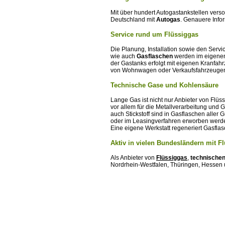
Mit über hundert Autogastankstellen ver
Deutschland mit
Autogas
. Genauere Info
Service rund um Flüssiggas
Die Planung, Installation sowie den Serv
wie auch
Gasflaschen
werden im eigenen 
der Gastanks erfolgt mit eigenen Kranfa
von Wohnwagen oder Verkaufsfahrzeugen 
Technische Gase und Kohlensäure
Lange Gas ist nicht nur Anbieter von Flüs
vor allem für die Metallverarbeitung und 
auch Stickstoff sind in Gasflaschen aller
oder im Leasingverfahren erworben werden
Eine eigene Werkstatt regeneriert Gasflas
Aktiv in vielen Bundesländern mit 
Als Anbieter von
Flüssiggas
,
technische
Nordrhein-Westfalen, Thüringen, Hessen u